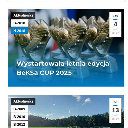
Aktualności
cze
4
B-2018
N-2018
2025
Wystartowała letnia edycja
BeKSa CUP 2025
Aktualności
lut
13
B-2009
B-2010
2025
B-2012