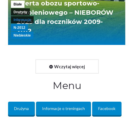
Oferta obozu sportowo-
Białe
szkoleniowego – NIEBORÓW
Drużyny
2025 dla roczników 2009-
Informacje
N-2012
2012
Niebieskie
Wczytaj więcej
Menu
Drużyna
Informacje o treningach
Facebook