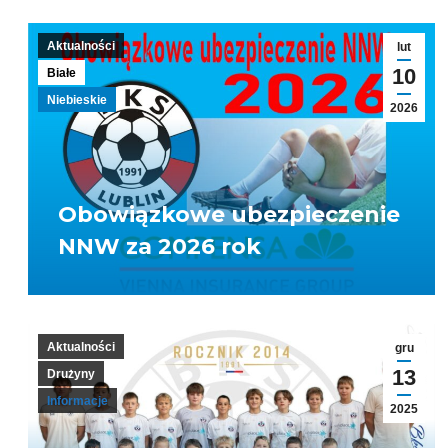
Aktualności
lut
10
Białe
Niebieskie
2026
Obowiązkowe ubezpieczenie
NNW za 2026 rok
Aktualności
gru
13
Drużyny
Informacje
2025