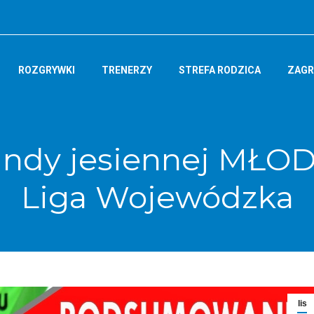
ROZGRYWKI
TRENERZY
STREFA RODZICA
ZAGR
ndy jesiennej MŁO
Liga Wojewódzka
lis