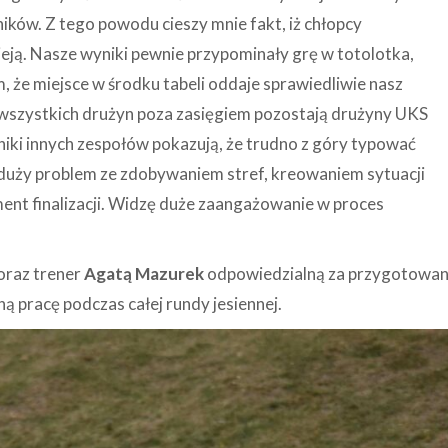
ików. Z tego powodu cieszy mnie fakt, iż chłopcy
ieją. Nasze wyniki pewnie przypominały grę w totolotka,
 że miejsce w środku tabeli oddaje sprawiedliwie nasz
 wszystkich drużyn poza zasięgiem pozostają drużyny UKS
ki innych zespołów pokazują, że trudno z góry typować
 duży problem ze zdobywaniem stref, kreowaniem sytuacji
nt finalizacji. Widzę duże zaangażowanie w proces
oraz trener
Agatą Mazurek
odpowiedzialną za przygotowan
ną pracę podczas całej rundy jesiennej.