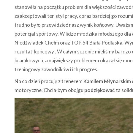
stanowiła na początku problem dla większości zawodn
zaakceptowali ten styl pracy, coraz bardziej go rozum
trudno było przewidzieć nasz wynik końcowy. Uważam,
potencjał sportowy. W lidze młodzika młodszego dla
Niedźwiadek Chełm oraz TOP 54 Biała Podlaska. Wyni
rezultat końcowy . W całym sezonie mieliśmy bardzo
bramkowych, a największy problemem okazał się mome
treningowy zawodników i ich progres.
Na co dzień pracuję z trenerem
Kamilem Młynarskim
motoryczne. Chciałbym obojgu
podziękować
za solid