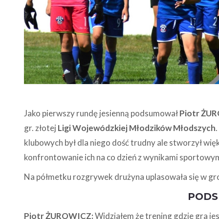
Jako pierwszy rundę jesienną podsumował
Piotr ŻU
gr. złotej
Ligi Wojewódzkiej Młodzików Młodszych
klubowych był dla niego dość trudny ale stworzył wię
konfrontowanie ich na co dzień z wynikami sportowym
Na półmetku rozgrywek drużyna uplasowała się w gr
PODS
Piotr ŻUROWICZ:
Widziałem że trening gdzie gra j