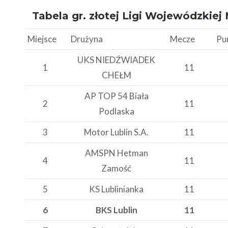
Tabela gr. złotej Ligi Wojewódzkiej
Miejsce
Drużyna
Mecze
Pu
UKS NIEDŹWIADEK
1
11
CHEŁM
AP TOP 54 Biała
2
11
Podlaska
3
Motor Lublin S.A.
11
AMSPN Hetman
4
11
Zamość
5
KS Lublinianka
11
6
BKS Lublin
11