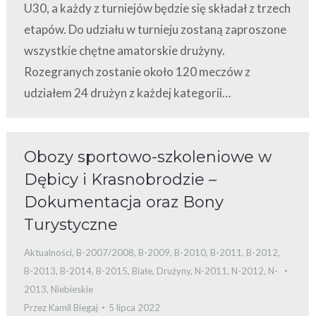
U30, a każdy z turniejów będzie się składał z trzech
etapów. Do udziału w turnieju zostaną zaproszone
wszystkie chętne amatorskie drużyny.
Rozegranych zostanie około 120 meczów z
udziałem 24 drużyn z każdej kategorii…
Obozy sportowo-szkoleniowe w
Dębicy i Krasnobrodzie –
Dokumentacja oraz Bony
Turystyczne
Aktualności
,
B-2007/2008
,
B-2009
,
B-2010
,
B-2011
,
B-2012
,
B-2013
,
B-2014
,
B-2015
,
Białe
,
Drużyny
,
N-2011
,
N-2012
,
N-
2013
,
Niebieskie
Przez
Kamil Biegaj
5 lipca 2022