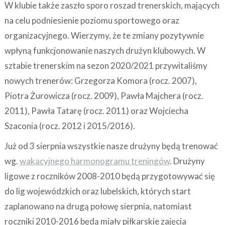
W klubie także zaszło sporo roszad trenerskich, mających
na celu podniesienie poziomu sportowego oraz
organizacyjnego. Wierzymy, że te zmiany pozytywnie
wpłyną funkcjonowanie naszych drużyn klubowych. W
sztabie trenerskim na sezon 2020/2021 przywitaliśmy
nowych trenerów: Grzegorza Komora (rocz. 2007),
Piotra Żurowicza (rocz. 2009), Pawła Majchera (rocz.
2011), Pawła Tatarę (rocz. 2011) oraz Wojciecha
Szaconia (rocz. 2012 i 2015/2016).
Już od 3 sierpnia wszystkie nasze drużyny będą trenować
wg.
wakacyjnego harmonogramu treningów
. Drużyny
ligowe z roczników 2008-2010 będą przygotowywać się
do lig wojewódzkich oraz lubelskich, których start
zaplanowano na drugą połowę sierpnia, natomiast
roczniki 2010-2016 będą miały piłkarskie zajęcia