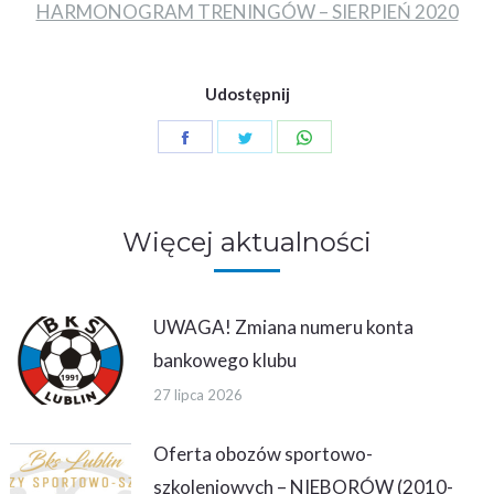
HARMONOGRAM TRENINGÓW – SIERPIEŃ 2020
Udostępnij
Share
Share
Share
on
on
on
Facebook
Twitter
WhatsApp
Więcej aktualności
UWAGA! Zmiana numeru konta
bankowego klubu
27 lipca 2026
Oferta obozów sportowo-
szkoleniowych – NIEBORÓW (2010-