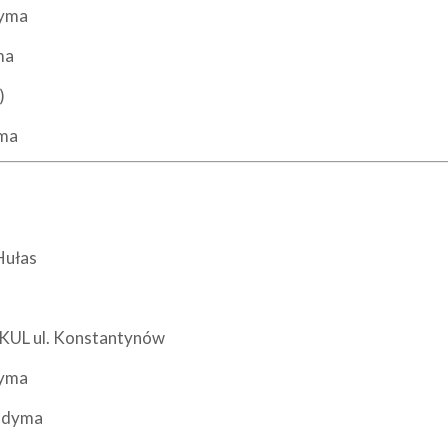
dyma
ma
)
yma
Hułas
 KUL ul. Konstantynów
dyma
Judyma