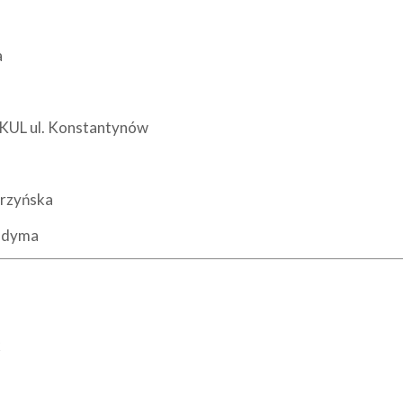
a
 KUL ul. Konstantynów
urzyńska
Judyma
k