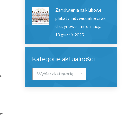
Zamówienia na klubowe
plakaty indywidualne oraz
drużynowe – informacja
13 grudnia 2025
Kategorie aktualności
Kategorie
do
aktualności
ne