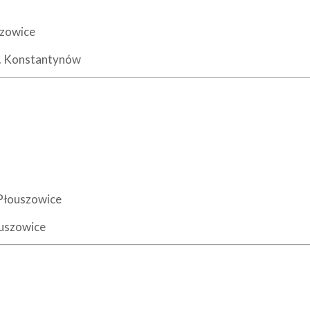
szowice
l. Konstantynów
 Płouszowice
ouszowice