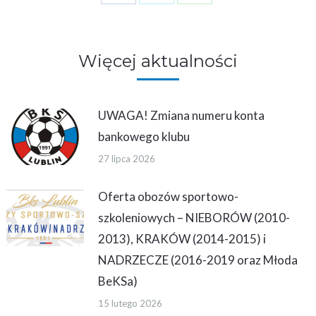
on
on
on
Facebook
Twitter
WhatsApp
Więcej aktualności
UWAGA! Zmiana numeru konta
bankowego klubu
27 lipca 2026
Oferta obozów sportowo-
szkoleniowych – NIEBORÓW (2010-
2013), KRAKÓW (2014-2015) i
NADRZECZE (2016-2019 oraz Młoda
BeKSa)
15 lutego 2026