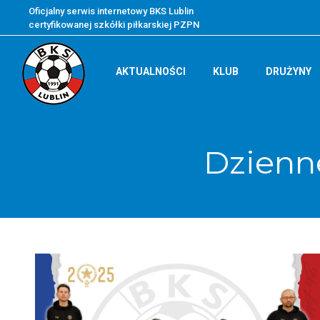
Oficjalny serwis internetowy BKS Lublin
certyfikowanej szkółki piłkarskiej PZPN
AKTUALNOŚCI
KLUB
DRUŻYNY
Dzienn