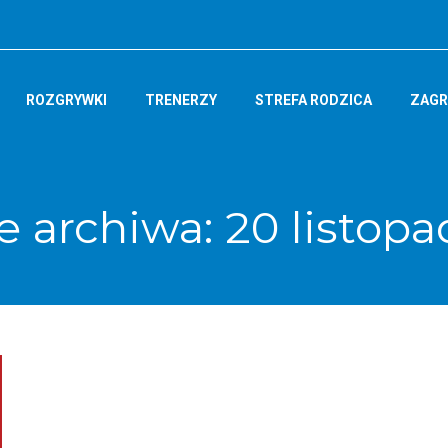
ROZGRYWKI
TRENERZY
STREFA RODZICA
ZAGR
e archiwa:
20 listop