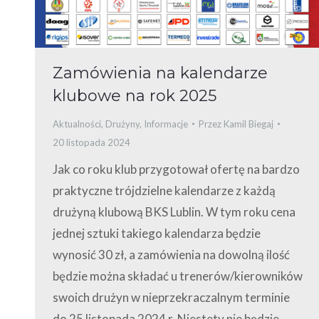
Zamówienia na kalendarze
klubowe na rok 2025
Aktualności
,
Drużyny
,
Informacje
Przez
Kamil Biegaj
20 listopada 2024
Jak co roku klub przygotował ofertę na bardzo
praktyczne trójdzielne kalendarze z każdą
drużyną klubową BKS Lublin. W tym roku cena
jednej sztuki takiego kalendarza będzie
wynosić 30 zł, a zamówienia na dowolną ilość
będzie można składać u trenerów/kierowników
swoich drużyn w nieprzekraczalnym terminie
do 25 listopada 2024 r. Niestety nie będzie