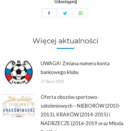
Udostępnij
Share
Share
Share
on
on
on
Facebook
Twitter
WhatsApp
Więcej aktualności
UWAGA! Zmiana numeru konta
bankowego klubu
27 lipca 2026
Oferta obozów sportowo-
szkoleniowych – NIEBORÓW (2010-
2013), KRAKÓW (2014-2015) i
NADRZECZE (2016-2019 oraz Młoda