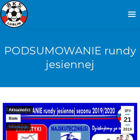
PODSUMOWANIE rundy
jesiennej
Aktualności
gru
21
Białe
Informacje
2019