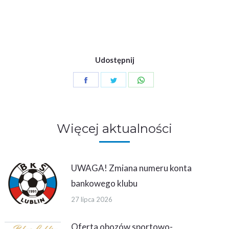
Udostępnij
Share
Share
Share
on
on
on
Facebook
Twitter
WhatsApp
Więcej aktualności
UWAGA! Zmiana numeru konta
bankowego klubu
27 lipca 2026
Oferta obozów sportowo-