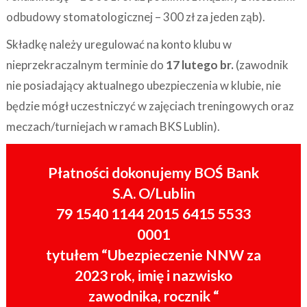
odbudowy stomatologicznej – 300 zł za jeden ząb).
Składkę należy uregulować na konto klubu w
nieprzekraczalnym terminie do
17 lutego br.
(zawodnik
nie posiadający aktualnego ubezpieczenia w klubie, nie
będzie mógł uczestniczyć w zajęciach treningowych oraz
meczach/turniejach w ramach BKS Lublin).
Płatności dokonujemy
BOŚ Bank
S.A. O/Lublin
79 1540 1144 2015 6415 5533
0001
tytułem “Ubezpieczenie NNW za
2023 rok, imię i nazwisko
zawodnika, rocznik “