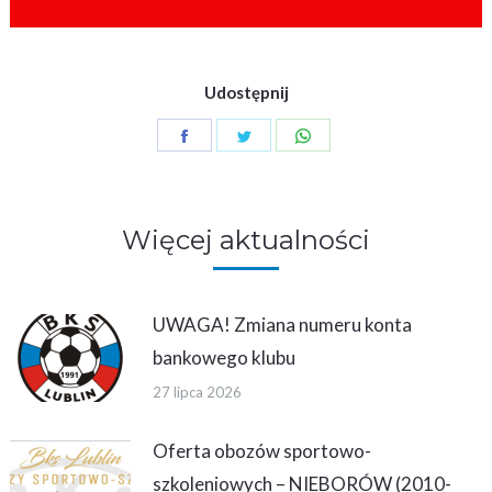
Udostępnij
Share
Share
Share
on
on
on
Facebook
Twitter
WhatsApp
Więcej aktualności
UWAGA! Zmiana numeru konta
bankowego klubu
27 lipca 2026
Oferta obozów sportowo-
szkoleniowych – NIEBORÓW (2010-