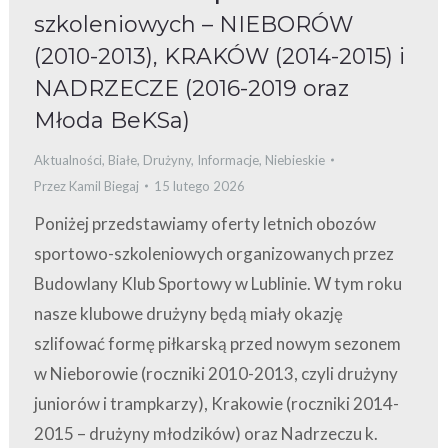
szkoleniowych – NIEBORÓW
(2010-2013), KRAKÓW (2014-2015) i
NADRZECZE (2016-2019 oraz
Młoda BeKSa)
Aktualności
,
Białe
,
Drużyny
,
Informacje
,
Niebieskie
Przez
Kamil Biegaj
15 lutego 2026
Poniżej przedstawiamy oferty letnich obozów
sportowo-szkoleniowych organizowanych przez
Budowlany Klub Sportowy w Lublinie. W tym roku
nasze klubowe drużyny będą miały okazję
szlifować formę piłkarską przed nowym sezonem
w Nieborowie (roczniki 2010-2013, czyli drużyny
juniorów i trampkarzy), Krakowie (roczniki 2014-
2015 – drużyny młodzików) oraz Nadrzeczu k.