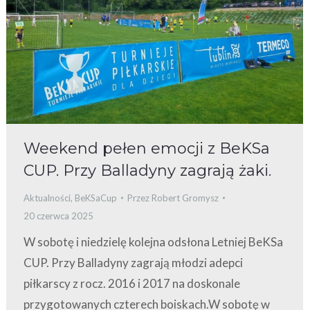
Weekend pełen emocji z BeKSa
CUP. Przy Balladyny zagrają żaki.
Aktualności
,
BeKSaCup
Przez
Robert Gromysz
20 czerwca 2025
W sobotę i niedzielę kolejna odsłona Letniej BeKSa
CUP. Przy Balladyny zagrają młodzi adepci
piłkarscy z rocz. 2016 i 2017 na doskonale
przygotowanych czterech boiskach.W sobotę w