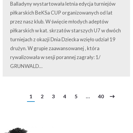
Balladyny wystartowała letnia edycja turniejów
piłkarskich BeKSa CUP organizowanych od lat
przez nasz klub. W święcie młodych adeptów
piłkarskich w kat. skrzatów starszych U7 w dwóch
turniejach z okazji Dnia Dziecka wzięło udział 19
drużyn. W grupie zaawansowanej , która
rywalizowała w sesji porannej zagrały: 1/
GRUNWALD…
1
2
3
4
5
…
40