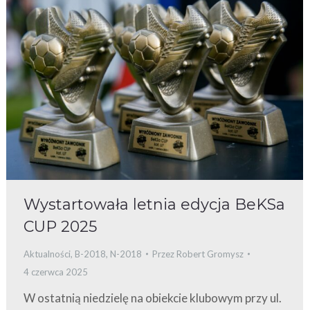
Wystartowała letnia edycja BeKSa
CUP 2025
Aktualności
,
B-2018
,
N-2018
Przez
Robert Gromysz
4 czerwca 2025
W ostatnią niedzielę na obiekcie klubowym przy ul.