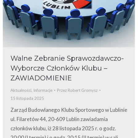
Walne Zebranie Sprawozdawczo-
Wyborcze Członków Klubu –
ZAWIADOMIENIE
Aktualności
,
Informacje
Przez
Robert Gromysz
15 listopada 2025
Zarząd Budowlanego Klubu Sportowego w Lublinie
ul. Filaretów 44, 20-609 Lublin zawiadamia
członków klubu, iż 28 listopada 2025 r. o godz.
20:00 (I termin) i o godz. 20:15 (II termin) w sali