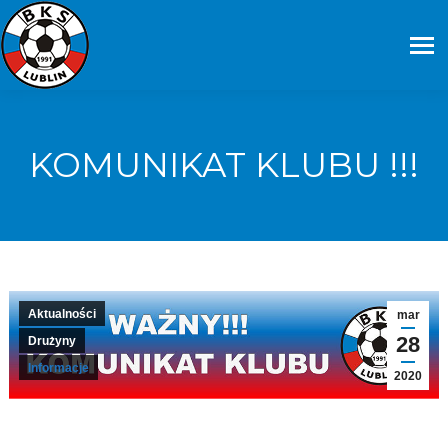
KOMUNIKAT KLUBU !!!
Aktualności
mar
28
Drużyny
Informacje
2020