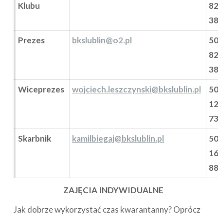
Klubu
8
3
Prezes
bkslublin@o2.pl
5
8
3
Wiceprezes
wojciech.leszczynski@bkslublin.pl
5
1
7
Skarbnik
kamilbiegaj@bkslublin.pl
5
1
8
ZAJĘCIA INDYWIDUALNE
Jak dobrze wykorzystać czas kwarantanny? Oprócz