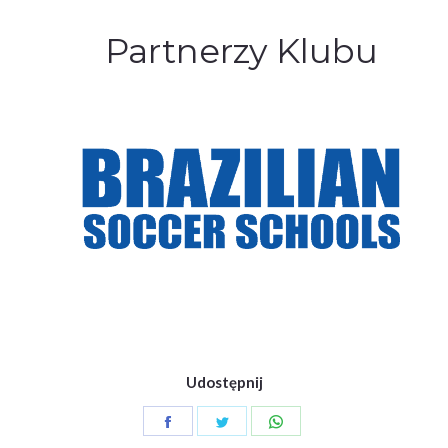
Partnerzy Klubu
Udostępnij
Share
Share
Share