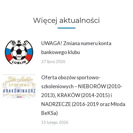
on
on
on
Facebook
Twitter
WhatsApp
Więcej aktualności
UWAGA! Zmiana numeru konta
bankowego klubu
27 lipca 2026
Oferta obozów sportowo-
szkoleniowych – NIEBORÓW (2010-
2013), KRAKÓW (2014-2015) i
NADRZECZE (2016-2019 oraz Młoda
BeKSa)
15 lutego 2026