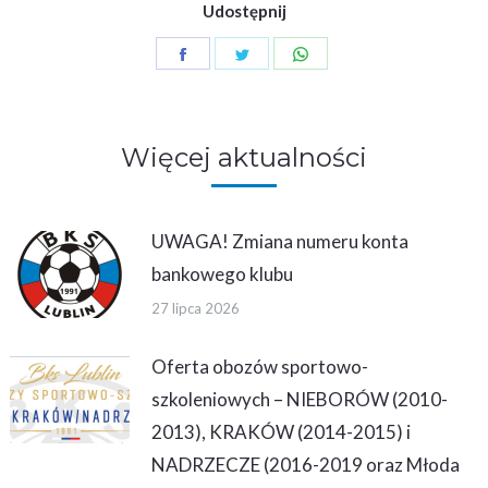
Udostępnij
Share
Share
Share
on
on
on
Facebook
Twitter
WhatsApp
Więcej aktualności
UWAGA! Zmiana numeru konta
bankowego klubu
27 lipca 2026
Oferta obozów sportowo-
szkoleniowych – NIEBORÓW (2010-
2013), KRAKÓW (2014-2015) i
NADRZECZE (2016-2019 oraz Młoda