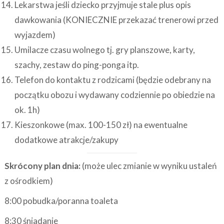
Lekarstwa jeśli dziecko przyjmuje stale plus opis
dawkowania (KONIECZNIE przekazać trenerowi przed
wyjazdem)
Umilacze czasu wolnego tj. gry planszowe, karty,
szachy, zestaw do ping-ponga itp.
Telefon do kontaktu z rodzicami (będzie odebrany na
początku obozu i wydawany codziennie po obiedzie na
ok. 1h)
Kieszonkowe (max. 100-150 zł) na ewentualne
dodatkowe atrakcje/zakupy
Skrócony plan dnia:
(może ulec zmianie w wyniku ustaleń
z ośrodkiem)
8:00 pobudka/poranna toaleta
8:30 śniadanie