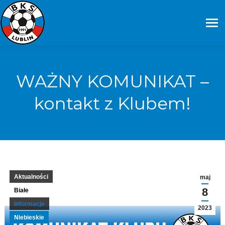
WAŻNY KOMUNIKAT –
kontakt z Klubem!
Aktualności
maj
8
Białe
Informacje
2023
Niebieskie