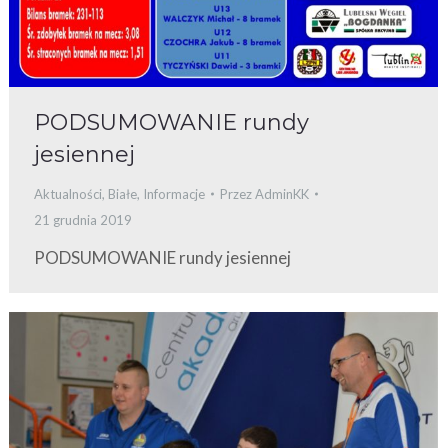
PODSUMOWANIE rundy
jesiennej
Aktualności
,
Białe
,
Informacje
Przez
AdminKK
21 grudnia 2019
PODSUMOWANIE rundy jesiennej