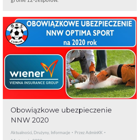
Obowiązkowe ubezpieczenie
NNW 2020
Aktualności
,
Drużyny
,
Informacje
Przez
AdminKK