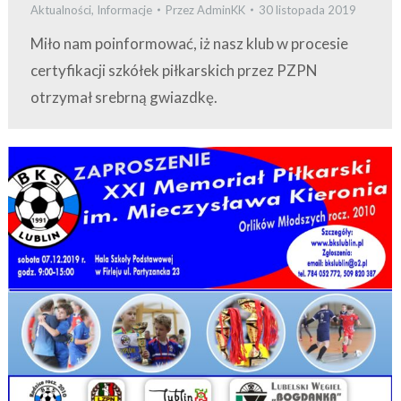
Aktualności
,
Informacje
Przez
AdminKK
30 listopada 2019
Miło nam poinformować, iż nasz klub w procesie
certyfikacji szkółek piłkarskich przez PZPN
otrzymał srebrną gwiazdkę.