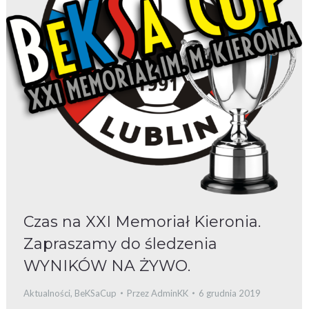
Czas na XXI Memoriał Kieronia.
Zapraszamy do śledzenia
WYNIKÓW NA ŻYWO.
Aktualności
,
BeKSaCup
Przez
AdminKK
6 grudnia 2019