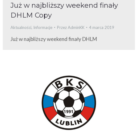
Już w najbliższy weekend finały
DHLM Copy
Aktualności
,
Informacje
Przez
AdminKK
4 marca 2019
Już w najbliższy weekend finały DHLM