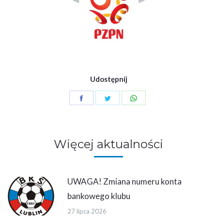
Udostępnij
Share
Share
Share
on
on
on
Facebook
Twitter
WhatsApp
Więcej aktualności
UWAGA! Zmiana numeru konta
bankowego klubu
27 lipca 2026