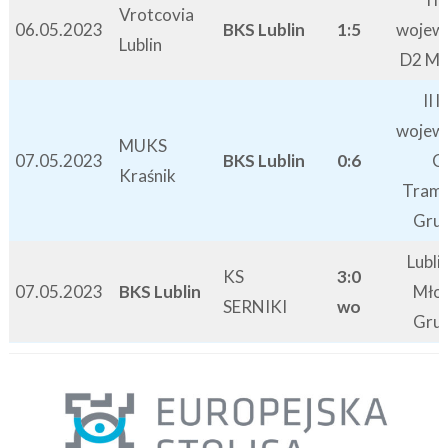
Vrotcovia
06.05.2023
BKS Lublin
1:5
wojew
Lublin
D2 Mł
II l
wojew
MUKS
07.05.2023
BKS Lublin
0:6
C
Kraśnik
Tram
Grup
Lubli
KS
3:0
07.05.2023
BKS Lublin
Młod
SERNIKI
wo
Grup