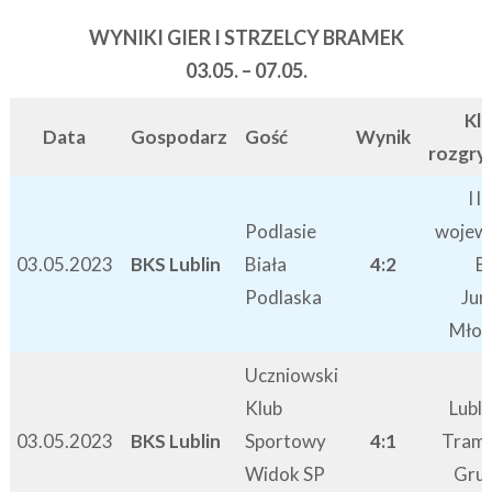
WYNIKI GIER I STRZELCY BRAMEK
03.05. – 07.05.
Kla
Data
Gospodarz
Gość
Wynik
rozgr
I l
Podlasie
wojew
03.05.2023
BKS Lublin
Biała
4:2
B
Podlaska
Jun
Mło
Uczniowski
Klub
Lubli
03.05.2023
BKS Lublin
Sportowy
4:1
Tram
Widok SP
Grup