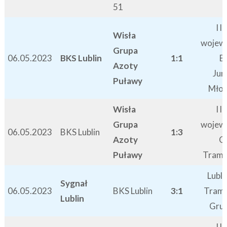
51
I l
Wisła
wojew
Grupa
06.05.2023
BKS Lublin
1:1
B
Azoty
Jun
Puławy
Mło
Wisła
I l
Grupa
wojew
06.05.2023
BKS Lublin
1:3
Azoty
C
Puławy
Tram
Lubli
Sygnał
06.05.2023
BKS Lublin
3:1
Tram
Lublin
Grup
I l