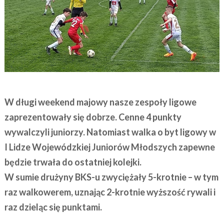
W długi weekend majowy nasze zespoły ligowe
zaprezentowały się dobrze. Cenne 4 punkty
wywalczyli juniorzy. Natomiast walka o byt ligowy w
I Lidze Wojewódzkiej Juniorów Młodszych zapewne
będzie trwała do ostatniej kolejki.
W sumie drużyny BKS-u zwyciężały 5-krotnie – w tym
raz walkowerem, uznając 2-krotnie wyższość rywali i
raz dzieląc się punktami.