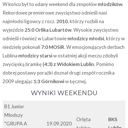
W końcu był to udany weekend dla zespołów
młodzików
.
Rekordowe premierowe zwycięstwo odnieśli nasi
najmłodsi ligowcy z rocz.
2010
, którzy rozbili na
wyjeździe
25:0 Orlika Lubartów
. Wysokie zwycięstwo
odnieśli również w Lubartowie
młodzicy młodsi
, którzy w
niedzielę pokonali
7:0
MOSiR
. W emocjonujących derbach
Lublina
młodzicy starsi
w ostatniej akcji meczu zdobyli
zwycięską bramkę
(4:3) z Widokiem Lublin
. Pomimo
dobrej postawy porażki doznał drugi zespół rocznika
2009 ulegając
1:3 Górnikowi
w Łęcznej.
WYNIKI WEEKENDU
B1 Junior
Młodszy
Orlęta
BKS
“GRUPA A
19.09.2020
Łuków
Lublin