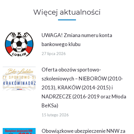
Facebook
Twitter
WhatsApp
Więcej aktualności
UWAGA! Zmiana numeru konta
bankowego klubu
27 lipca 2026
Oferta obozów sportowo-
szkoleniowych – NIEBORÓW (2010-
2013), KRAKÓW (2014-2015) i
NADRZECZE (2016-2019 oraz Młoda
BeKSa)
15 lutego 2026
Obowiązkowe ubezpieczenie NNW za