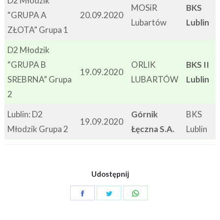
D2 Młodzik
MOSiR
BKS
“GRUPA A
20.09.2020
Lubartów
Lublin
ZŁOTA” Grupa 1
D2 Młodzik
“GRUPA B
ORLIK
BKS II
19.09.2020
SREBRNA” Grupa
LUBARTÓW
Lublin
2
Lublin: D2
Górnik
BKS
19.09.2020
Młodzik Grupa 2
Łęczna S.A.
Lublin
Udostępnij
Share
Share
Share
on
on
on