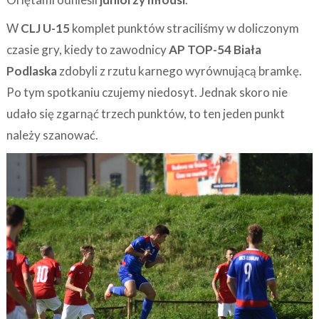
W
CLJ U-15
komplet punktów straciliśmy w doliczonym
czasie gry, kiedy to zawodnicy
AP TOP-54 Biała
Podlaska
zdobyli z rzutu karnego wyrównującą bramkę.
Po tym spotkaniu czujemy niedosyt. Jednak skoro nie
udało się zgarnąć trzech punktów, to ten jeden punkt
należy szanować.