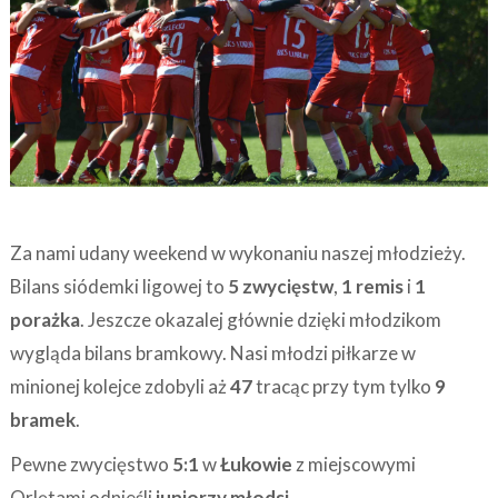
Za nami udany weekend w wykonaniu naszej młodzieży.
Bilans siódemki ligowej to
5 zwycięstw
,
1 remis
i
1
porażka
. Jeszcze okazalej głównie dzięki młodzikom
wygląda bilans bramkowy. Nasi młodzi piłkarze w
minionej kolejce zdobyli aż
47
tracąc przy tym tylko
9
bramek
.
Pewne zwycięstwo
5:1
w
Łukowie
z miejscowymi
Orlętami odnieśli
juniorzy młodsi
.