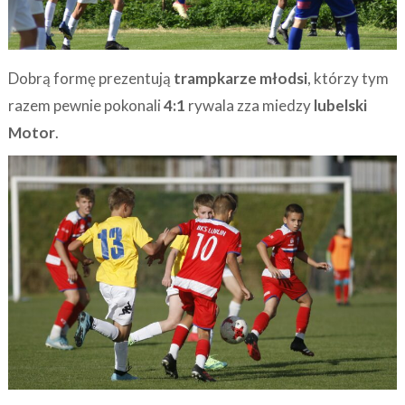
Dobrą formę prezentują
trampkarze młodsi
, którzy tym
razem pewnie pokonali
4:1
rywala zza miedzy
lubelski
Motor
.