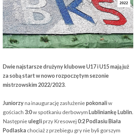
2022
Dwie najstarsze drużyny klubowe U17 i U15 mają już
za sobą start w nowo rozpoczętym sezonie
mistrzowskim 2022/2023.
Juniorzy
na inaugurację zasłużenie
pokonali
w
gościach
3:0
w spotkaniu derbowym
Lubliniankę Lublin
.
Następnie
ulegli
przy Kresowej
0:2 Podlasiu Biała
Podlaska
chociaż z przebiegu gry nie byli gorszym