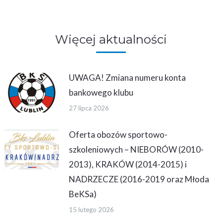
on
on
on
Facebook
Twitter
WhatsApp
Więcej aktualności
UWAGA! Zmiana numeru konta
bankowego klubu
27 lipca 2026
Oferta obozów sportowo-
szkoleniowych – NIEBORÓW (2010-
2013), KRAKÓW (2014-2015) i
NADRZECZE (2016-2019 oraz Młoda
BeKSa)
15 lutego 2026