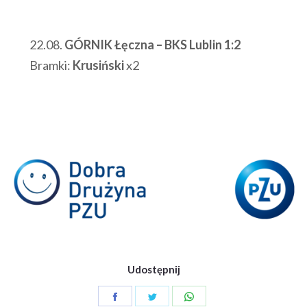
22.08.
GÓRNIK Łęczna – BKS Lublin 1:2
Bramki:
Krusiński
x2
Udostępnij
Share
Share
Share