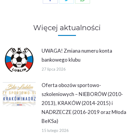
on
on
on
Facebook
Twitter
WhatsApp
Więcej aktualności
UWAGA! Zmiana numeru konta
bankowego klubu
27 lipca 2026
Oferta obozów sportowo-
szkoleniowych – NIEBORÓW (2010-
2013), KRAKÓW (2014-2015) i
NADRZECZE (2016-2019 oraz Młoda
BeKSa)
15 lutego 2026