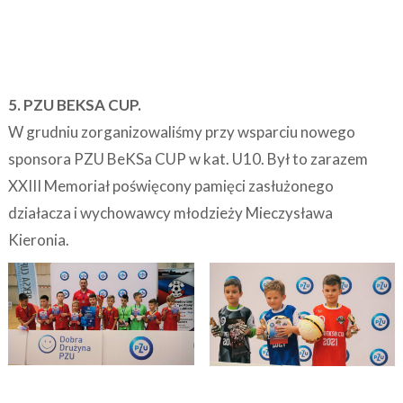
5. PZU BEKSA CUP.
W grudniu zorganizowaliśmy przy wsparciu nowego
sponsora PZU BeKSa CUP w kat. U10. Był to zarazem
XXIII Memoriał poświęcony pamięci zasłużonego
działacza i wychowawcy młodzieży Mieczysława
Kieronia.