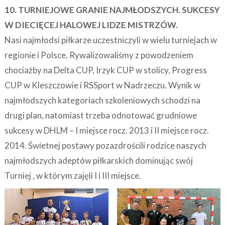
10. TURNIEJOWE GRANIE NAJMŁODSZYCH. SUKCESY
W DIECIĘCEJ HALOWEJ LIDZE MISTRZÓW.
Nasi najmłodsi piłkarze uczestniczyli w wielu turniejach w
regionie i Polsce. Rywalizowaliśmy z powodzeniem
chociażby na Delta CUP, Irzyk CUP w stolicy, Progress
CUP w Kleszczowie i RSSport w Nadrzeczu. Wynik w
najmłodszych kategoriach szkoleniowych schodzi na
drugi plan, natomiast trzeba odnotować grudniowe
sukcesy w DHLM – I miejsce rocz. 2013 i II miejsce rocz.
2014. Świetnej postawy pozazdrościli rodzice naszych
najmłodszych adeptów piłkarskich dominując swój
Turniej , w którym zajęli I i III miejsce.