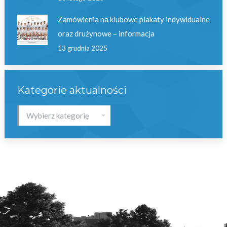
Zamówienia na klubowe plakaty indywidualne
oraz drużynowe – informacja
13 grudnia 2025
Kategorie aktualności
Kategorie
aktualności