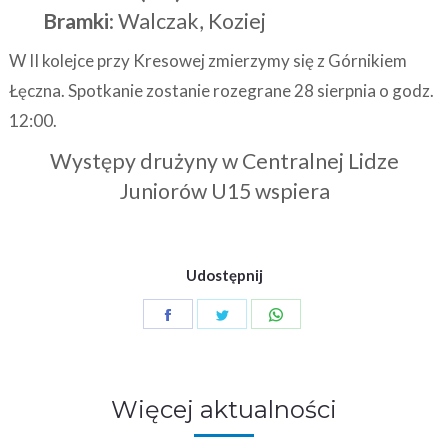
Bramki
: Walczak, Koziej
W II kolejce przy Kresowej zmierzymy się z Górnikiem
Łęczna. Spotkanie zostanie rozegrane 28 sierpnia o godz.
12:00.
Występy drużyny w Centralnej Lidze
Juniorów U15 wspiera
Udostępnij
Share
Share
Share
on
on
on
Facebook
Twitter
WhatsApp
Więcej aktualności