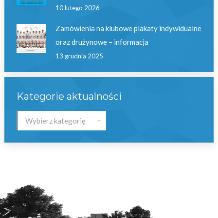
10 lutego 2026
Zamówienia na klubowe plakaty indywidualne
oraz drużynowe – informacja
13 grudnia 2025
Kategorie aktualności
Kategorie
aktualności