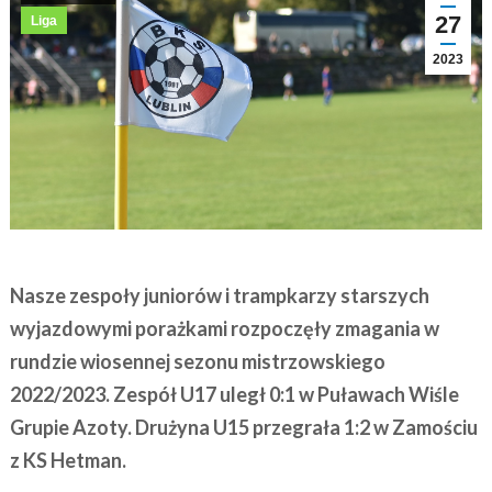
27
Liga
2023
Nasze zespoły juniorów i trampkarzy starszych
wyjazdowymi porażkami rozpoczęły zmagania w
rundzie wiosennej sezonu mistrzowskiego
2022/2023. Zespół U17 uległ 0:1 w Puławach Wiśle
Grupie Azoty. Drużyna U15 przegrała 1:2 w Zamościu
z KS Hetman.