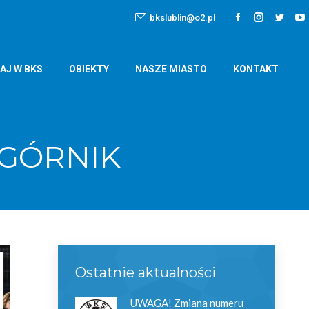
bkslublin@o2.pl
Facebook
Instagra
Twitt
Y
page
page
page
p
opens
opens
open
o
AJ W BKS
OBIEKTY
NASZE MIASTO
KONTAKT
in
in
in
in
new
new
new
n
window
window
wind
w
. GÓRNIK
Ostatnie aktualności
UWAGA! Zmiana numeru