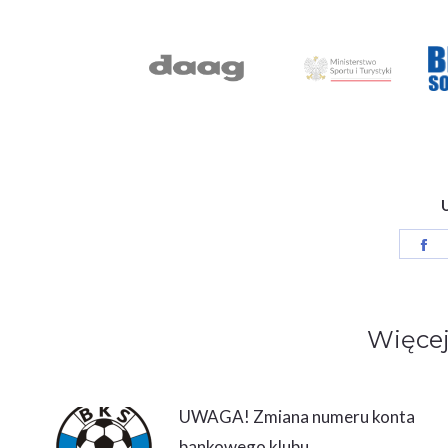
Sh
o
F
Więcej
UWAGA! Zmiana numeru konta
bankowego klubu