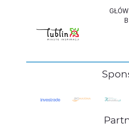
GŁÓW
B
Spon
Part