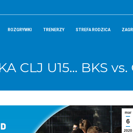
ROZGRYWKI
TRENERZY
STREFA RODZICA
ZAGR
KA CLJ U15… BKS vs
mar
6
2020