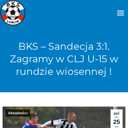
BKS – Sandecja 3:1.
Zagramy w CLJ U-15 w
rundzie wiosennej !
Aktualności
paź
25