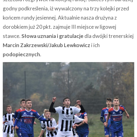
godny podkreślenia, iż wywalczony na trzy kolejki przed
końcem rundy jesiennej. Aktualnie nasza drużyna z
dorobkiem już 20 pkt. zajmuje III miejsce w ligowej
stawce.
Słowa uznania i gratulacje
dla dwójki trenerskiej
Marcin Zakrzewski/Jakub Lewkowicz
i ich
podopiecznych
.