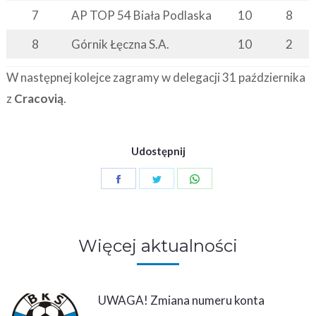
7
AP TOP 54 Biała Podlaska
10
8
8
Górnik Łęczna S.A.
10
2
W następnej kolejce zagramy w delegacji 31 października
z
Cracovią
.
Udostępnij
Share
Share
Share
on
on
on
Facebook
Twitter
WhatsApp
Więcej aktualności
UWAGA! Zmiana numeru konta