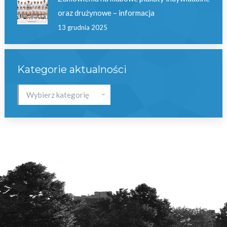
oraz drużynowe – informacja
13 grudnia 2025
Kategorie aktualności
Kategorie
aktualności