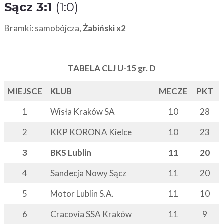
Sącz 3:1
(1:0)
Bramki: samobójcza,
Żabiński x2
TABELA CLJ U-15 gr. D
MIEJSCE
KLUB
MECZE
PKT
1
Wisła Kraków SA
10
28
2
KKP KORONA Kielce
10
23
3
BKS Lublin
11
20
4
Sandecja Nowy Sącz
11
20
5
Motor Lublin S.A.
11
10
6
Cracovia SSA Kraków
11
9