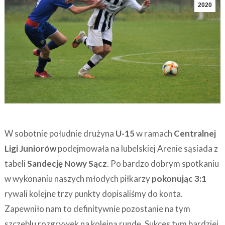
2020
W sobotnie południe drużyna
U-15
w ramach
Centralnej
Ligi Juniorów
podejmowała na lubelskiej Arenie sąsiada z
tabeli
Sandecję Nowy Sącz
. Po bardzo dobrym spotkaniu
w wykonaniu naszych młodych piłkarzy
pokonując 3:1
rywali kolejne trzy punkty dopisaliśmy do konta.
Zapewniło nam to definitywnie pozostanie na tym
szczeblu rozgrywek na kolejną rundę. Sukces tym bardziej