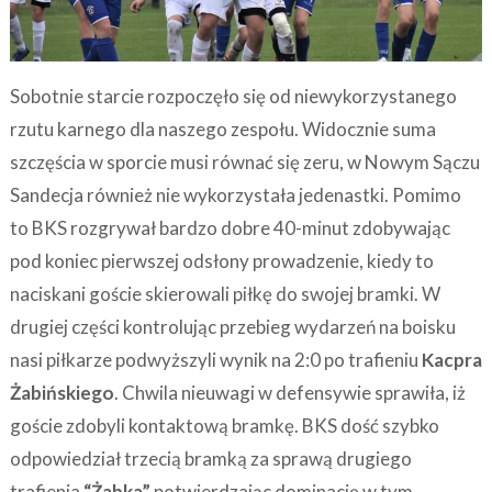
Sobotnie starcie rozpoczęło się od niewykorzystanego
rzutu karnego dla naszego zespołu. Widocznie suma
szczęścia w sporcie musi równać się zeru, w Nowym Sączu
Sandecja również nie wykorzystała jedenastki. Pomimo
to BKS rozgrywał bardzo dobre 40-minut zdobywając
pod koniec pierwszej odsłony prowadzenie, kiedy to
naciskani goście skierowali piłkę do swojej bramki. W
drugiej części kontrolując przebieg wydarzeń na boisku
nasi piłkarze podwyższyli wynik na 2:0 po trafieniu
Kacpra
Żabińskiego
. Chwila nieuwagi w defensywie sprawiła, iż
goście zdobyli kontaktową bramkę. BKS dość szybko
odpowiedział trzecią bramką za sprawą drugiego
trafienia
“Żabka”
potwierdzając dominację w tym