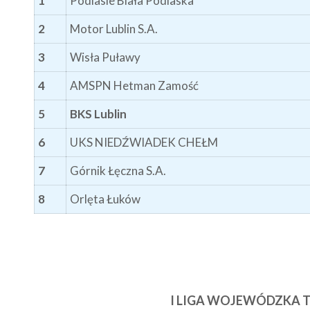
1
Podlasie Biała Podlaska
2
Motor Lublin S.A.
3
Wisła Puławy
4
AMSPN Hetman Zamość
5
BKS Lublin
6
UKS NIEDŹWIADEK CHEŁM
7
Górnik Łęczna S.A.
8
Orlęta Łuków
I LIGA WOJEWÓDZKA 