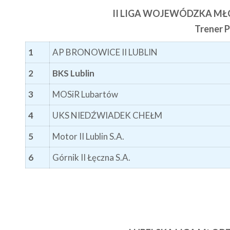
II LIGA WOJEWÓDZKA MŁ
Trener 
1
AP BRONOWICE II LUBLIN
2
BKS Lublin
3
MOSiR Lubartów
4
UKS NIEDŹWIADEK CHEŁM
5
Motor II Lublin S.A.
6
Górnik II Łęczna S.A.