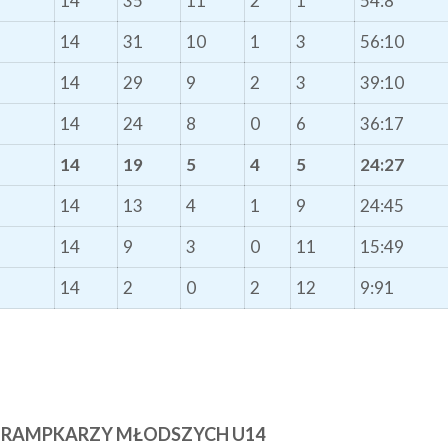
14
35
11
2
1
54:8
14
31
10
1
3
56:10
14
29
9
2
3
39:10
14
24
8
0
6
36:17
14
19
5
4
5
24:27
14
13
4
1
9
24:45
14
9
3
0
11
15:49
14
2
0
2
12
9:91
TRAMPKARZY MŁODSZYCH U14