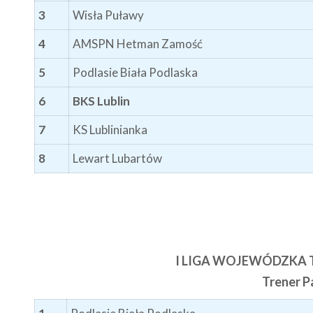
3
Wisła Puławy
4
AMSPN Hetman Zamość
5
Podlasie Biała Podlaska
6
BKS Lublin
7
KS Lublinianka
8
Lewart Lubartów
I LIGA WOJEWÓDZKA 
Trener P