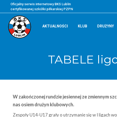
Oficjalny serwis internetowy BKS Lublin
certyfikowanej szkółki piłkarskiej PZPN
AKTUALNOŚCI
KLUB
DRUŻYNY
TABELE ligo
W zakończonej rundzie jesiennej
ze zmiennym sz
nas osiem drużyn klubowych.
Zespoły U14-U17 grały o utrzymanie się w I ligach wo