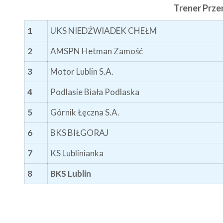
Trener Pr
1
UKS NIEDŹWIADEK CHEŁM
2
AMSPN Hetman Zamość
3
Motor Lublin S.A.
4
Podlasie Biała Podlaska
5
Górnik Łęczna S.A.
6
BKS BIŁGORAJ
7
KS Lublinianka
8
BKS Lublin