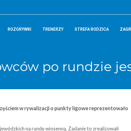
ROZGRYWKI
TRENERZY
STREFA RODZICA
ZAGR
wców po rundzie je
częściem
w rywalizacji o punkty ligowe reprezentowało
jewódzkich na rundę wiosenną. Zadanie to zrealizowali