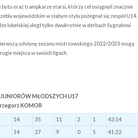
bytu oraz trampkarze starsi, którzy cel osiągnęli znacznie
czeblu wojewódzkim w słabym stylu pożegnał się zespół U14.
ze lubelskiej uległ tylko dwukrotnie w derbach Sygnałowi
re pierwszą odsłonę sezonu mistrzowskiego 2022/2023 mogą
rugie miejsca w swoich ligach.
 JUNIORÓW MŁODSZYCH U17
Grzegorz KOMOR
14
35
11
2
1
43:14
14
27
9
0
5
41:22