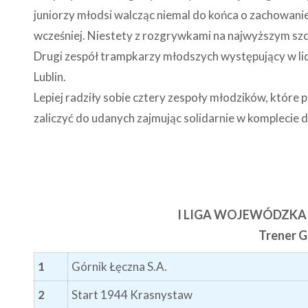
juniorzy młodsi walcząc niemal do końca o zachowanie 
wcześniej. Niestety z rozgrywkami na najwyższym sz
Drugi zespół trampkarzy młodszych występujący w lid
Lublin.
Lepiej radziły sobie cztery zespoły młodzików, któ
zaliczyć do udanych zajmując solidarnie w komplecie d
I LIGA WOJEWÓDZKA
Trener 
1
Górnik Łęczna S.A.
2
Start 1944 Krasnystaw