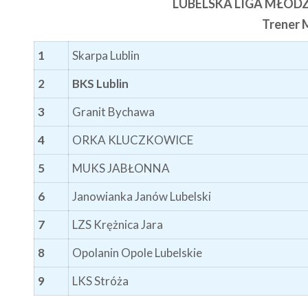
LUBELSKA LIGA MŁODZ
Trener 
1
Skarpa Lublin
2
BKS Lublin
3
Granit Bychawa
4
ORKA KLUCZKOWICE
5
MUKS JABŁONNA
6
Janowianka Janów Lubelski
7
LZS Krężnica Jara
8
Opolanin Opole Lubelskie
9
LKS Stróża