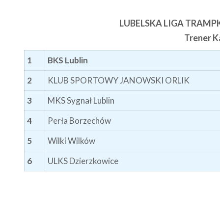
LUBELSKA LIGA TRAMP
Trener 
1
BKS Lublin
2
KLUB SPORTOWY JANOWSKI ORLIK
3
MKS Sygnał Lublin
4
Perła Borzechów
5
Wilki Wilków
6
ULKS Dzierzkowice