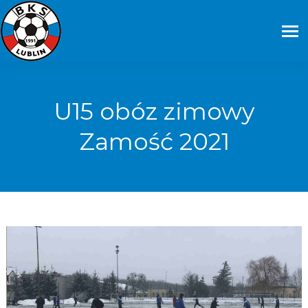
U15 obóz zimowy
Zamość 2021