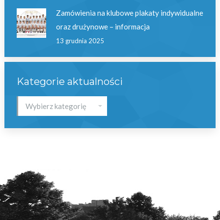
Zamówienia na klubowe plakaty indywidualne
oraz drużynowe – informacja
13 grudnia 2025
Kategorie aktualności
Kategorie
aktualności