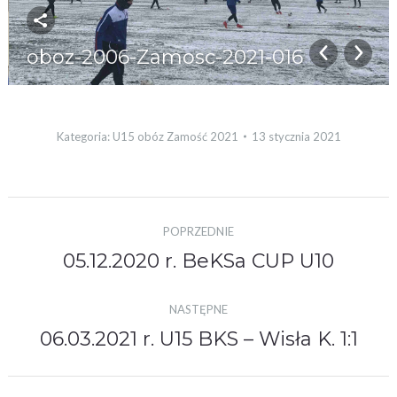
oboz-2006-Zamosc-2021-016
Kategoria:
U15 obóz Zamość 2021
13 stycznia 2021
Nawigacja
POPRZEDNIE
albumu
05.12.2020 r. BeKSa CUP U10
Poprzedni
album:
NASTĘPNE
06.03.2021 r. U15 BKS – Wisła K. 1:1
Następny
album: