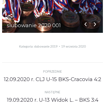
slubowanie 2020 001
Kategoria:
slubowanie 2019
19 września 2020
Nawigacja
POPRZEDNIE
albumu
12.09.2020 r. CLJ U-15 BKS-Cracovia 4:2
Poprzedni
album:
NASTĘPNE
19.09.2020 r. U-13 Widok L. – BKS 3:4
Następny