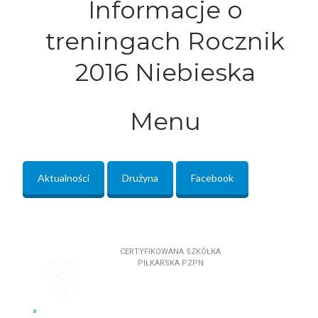
Informacje o
treningach Rocznik
2016 Niebieska
Menu
Aktualności
Drużyna
Facebook
CERTYFIKOWANA SZKÓŁKA
PIŁKARSKA PZPN
S
r
e
b
r
n
y
C
e
r
t
y
f
i
k
a
t
P
Z
P
N