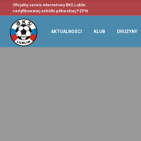
Oficjalny serwis internetowy BKS Lublin
certyfikowanej szkółki piłkarskiej PZPN
AKTUALNOŚCI
KLUB
DRUŻYNY