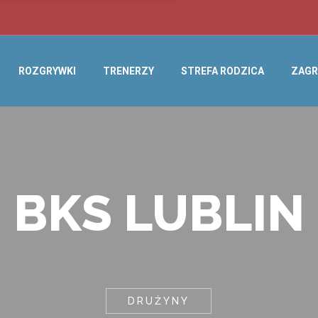
ROZGRYWKI
TRENERZY
STREFA RODZICA
ZAGR
BKS LUBLIN
DRUŻYNY