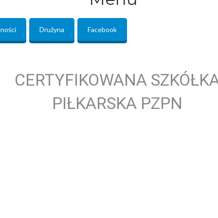
ności
Drużyna
Facebook
CERTYFIKOWANA SZKÓŁK
PIŁKARSKA PZPN
S
r
e
b
r
n
y
C
e
r
t
y
f
i
k
a
t
P
Z
P
N