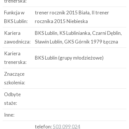
trenerska:
Funkcja w
trener rocznik 2015 Biała, II trener
BKS Lublin:
rocznika 2015 Niebieska
Kariera
BKS Lublin, KS Lublinianka, Czarni Dęblin,
zawodnicza:
Sławin Lublin, GKS Górnik 1979 Łęczna
Kariera
BKS Lublin (grupy młodzieżowe)
trenerska:
Znaczące
szkolenia:
Odbyte
staże:
Inne:
telefon:
503 099 024